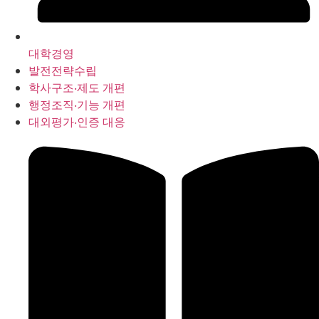
대학경영
발전전략수립
학사구조‧제도 개편
행정조직‧기능 개편
대외평가‧인증 대응