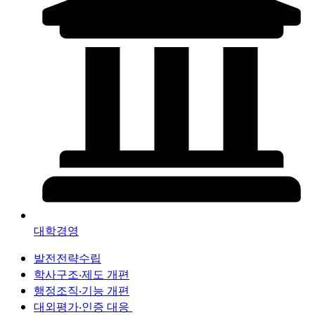
대학경영
발전전략수립
학사구조‧제도 개편
행정조직‧기능 개편
대외평가‧인증 대응