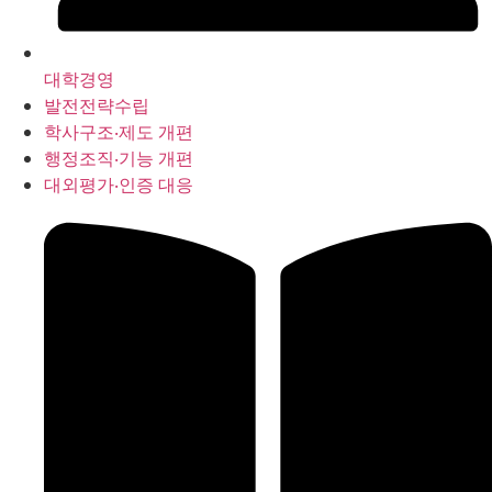
대학경영
발전전략수립
학사구조‧제도 개편
행정조직‧기능 개편
대외평가‧인증 대응