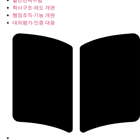
발전전략수립
학사구조‧제도 개편
행정조직‧기능 개편
대외평가‧인증 대응