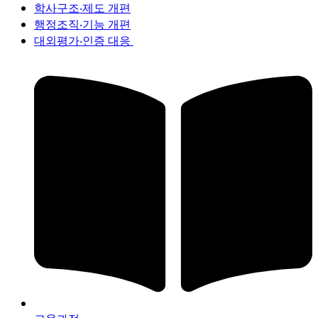
학사구조‧제도 개편
행정조직‧기능 개편
대외평가‧인증 대응