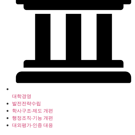
대학경영
발전전략수립
학사구조‧제도 개편
행정조직‧기능 개편
대외평가‧인증 대응