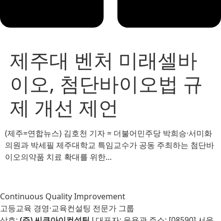
제주대 벤처 미래셀바
이오, 첨단바이오법 규
제 개선 제언
(제주=연합뉴스) 김호천 기자 = 더불어민주당 박희승·서미화
의원과 박세필 제주대학교 특임교수가 공동 주최하는 첨단바
이오의약품 치료 확대를 위한…
Continuous Quality Improvement
고등교육 경영·교육컨설팅 전문가 그룹
상호:
(주) 씨큐아이컨설팅
l 대표자: 윤용관 주소: [08590] 서울