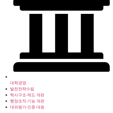
대학경영
발전전략수립
학사구조‧제도 개편
행정조직‧기능 개편
대외평가‧인증 대응