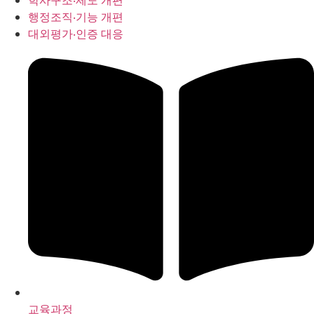
학사구조‧제도 개편
행정조직‧기능 개편
대외평가‧인증 대응
교육과정