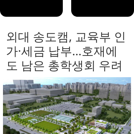
외대 송도캠, 교육부 인
가·세금 납부…호재에
도 남은 총학생회 우려