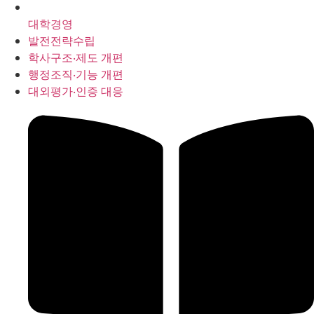
대학경영
발전전략수립
학사구조‧제도 개편
행정조직‧기능 개편
대외평가‧인증 대응