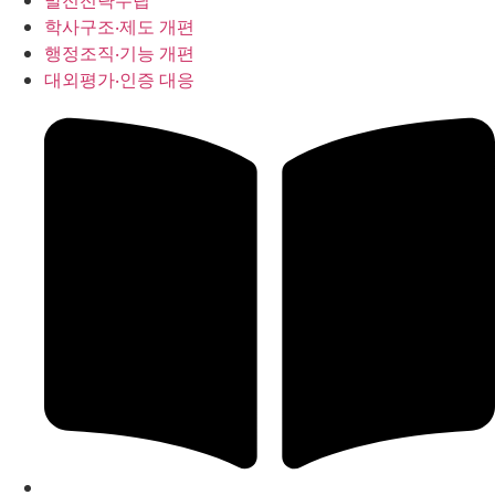
발전전략수립
학사구조‧제도 개편
행정조직‧기능 개편
대외평가‧인증 대응