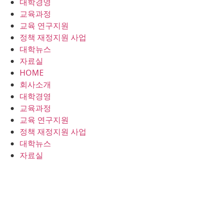
대학경영
콘
교육과정
텐
교육 연구지원
츠
정책 재정지원 사업
로
대학뉴스
건
자료실
너
HOME
뛰
회사소개
기
대학경영
교육과정
교육 연구지원
정책 재정지원 사업
대학뉴스
자료실