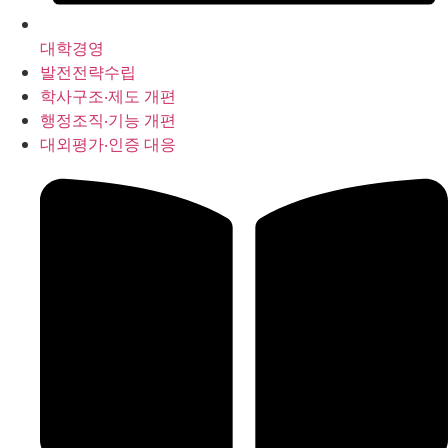
대학경영
발전전략수립
학사구조‧제도 개편
행정조직‧기능 개편
대외평가‧인증 대응