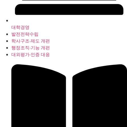
대학경영
발전전략수립
학사구조‧제도 개편
행정조직‧기능 개편
대외평가‧인증 대응