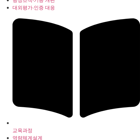
행정조직‧기능 개편
대외평가‧인증 대응
교육과정
역량체계설계