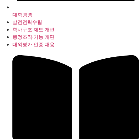
대학경영
발전전략수립
학사구조‧제도 개편
행정조직‧기능 개편
대외평가‧인증 대응