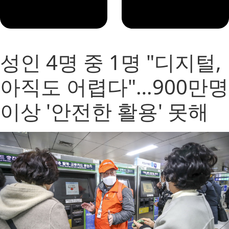
성인 4명 중 1명 "디지털,
아직도 어렵다"…900만명
이상 '안전한 활용' 못해