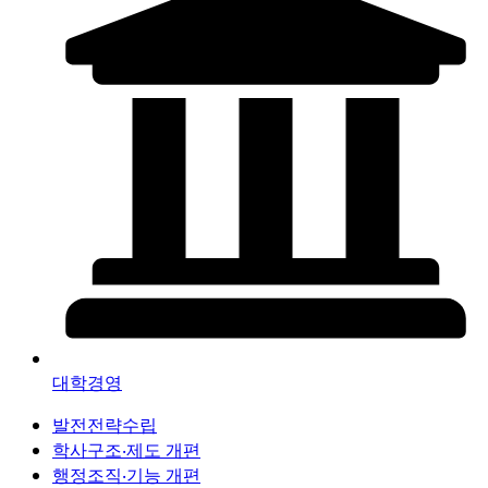
대학경영
발전전략수립
학사구조‧제도 개편
행정조직‧기능 개편