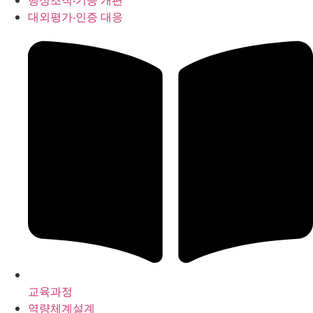
행정조직‧기능 개편
대외평가‧인증 대응
교육과정
역량체계설계