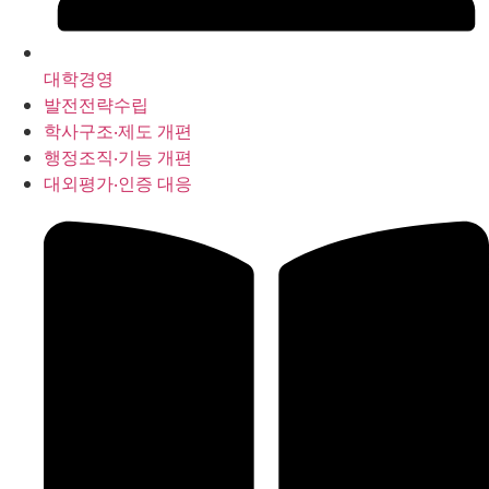
대학경영
발전전략수립
학사구조‧제도 개편
행정조직‧기능 개편
대외평가‧인증 대응