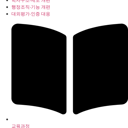
학사구조‧제도 개편
행정조직‧기능 개편
대외평가‧인증 대응
교육과정