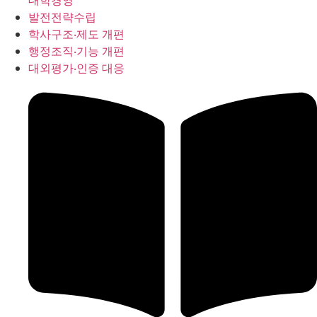
대학경영
발전전략수립
학사구조‧제도 개편
행정조직‧기능 개편
대외평가‧인증 대응