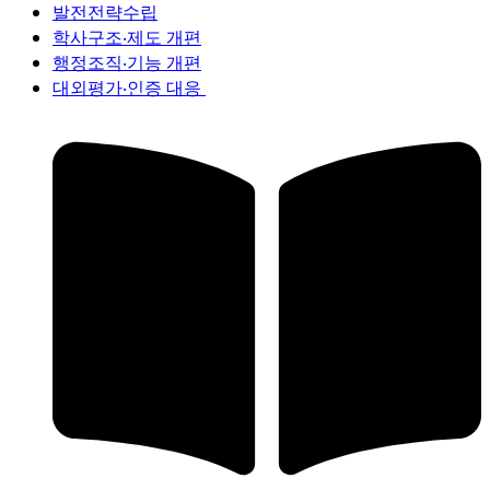
발전전략수립
학사구조‧제도 개편
행정조직‧기능 개편
대외평가‧인증 대응