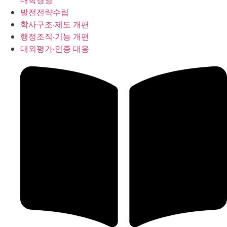
대학경영
발전전략수립
학사구조‧제도 개편
행정조직‧기능 개편
대외평가‧인증 대응