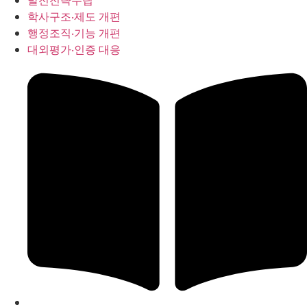
발전전략수립
학사구조‧제도 개편
행정조직‧기능 개편
대외평가‧인증 대응