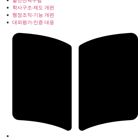
발전전략수립
학사구조‧제도 개편
행정조직‧기능 개편
대외평가‧인증 대응