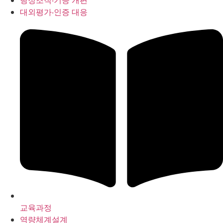
행정조직‧기능 개편
대외평가‧인증 대응
교육과정
역량체계설계