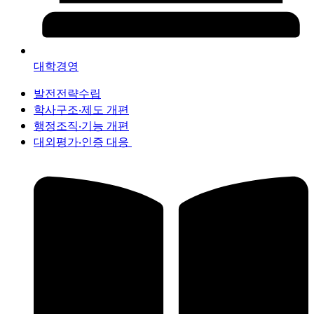
대학경영
발전전략수립
학사구조‧제도 개편
행정조직‧기능 개편
대외평가‧인증 대응