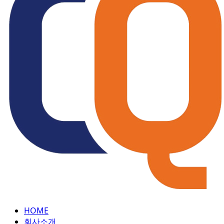
콘
텐
츠
로
건
너
뛰
기
HOME
회사소개