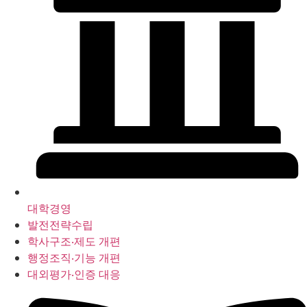
대학경영
발전전략수립
학사구조‧제도 개편
행정조직‧기능 개편
대외평가‧인증 대응