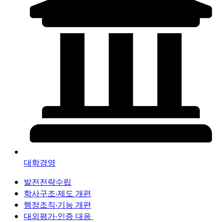
대학경영
발전전략수립
학사구조‧제도 개편
행정조직‧기능 개편
대외평가‧인증 대응