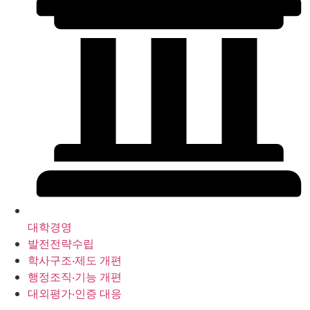
대학경영
발전전략수립
학사구조‧제도 개편
행정조직‧기능 개편
대외평가‧인증 대응