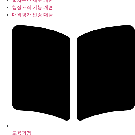
학사구조‧제도 개편
행정조직‧기능 개편
대외평가‧인증 대응
교육과정