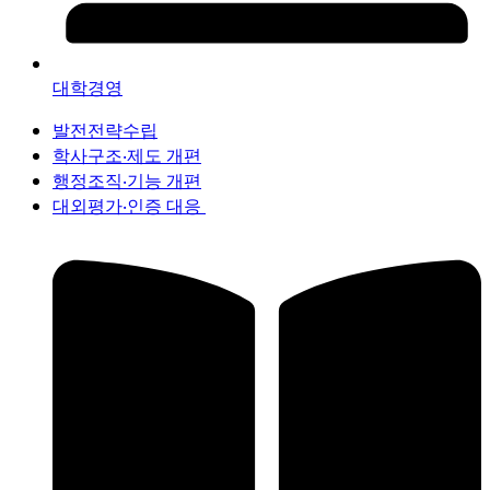
대학경영
발전전략수립
학사구조‧제도 개편
행정조직‧기능 개편
대외평가‧인증 대응