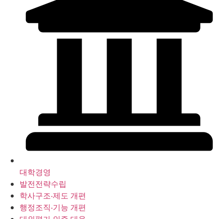
대학경영
발전전략수립
학사구조‧제도 개편
행정조직‧기능 개편