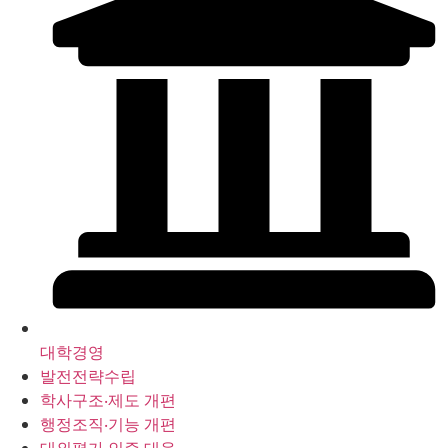
대학경영
발전전략수립
학사구조‧제도 개편
행정조직‧기능 개편