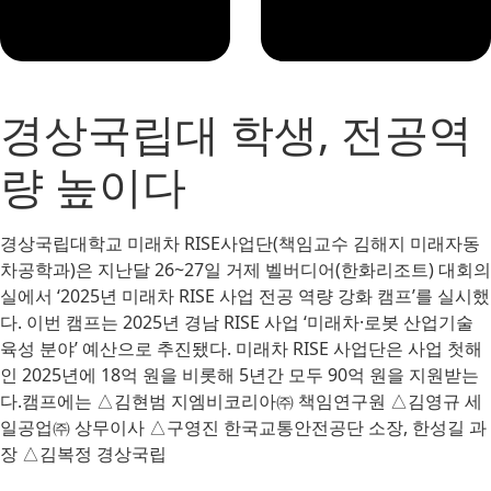
경상국립대 학생, 전공역
량 높이다
경상국립대학교 미래차 RISE사업단(책임교수 김해지 미래자동
차공학과)은 지난달 26~27일 거제 벨버디어(한화리조트) 대회의
실에서 ‘2025년 미래차 RISE 사업 전공 역량 강화 캠프’를 실시했
다. 이번 캠프는 2025년 경남 RISE 사업 ‘미래차·로봇 산업기술
육성 분야’ 예산으로 추진됐다. 미래차 RISE 사업단은 사업 첫해
인 2025년에 18억 원을 비롯해 5년간 모두 90억 원을 지원받는
다.캠프에는 △김현범 지엠비코리아㈜ 책임연구원 △김영규 세
일공업㈜ 상무이사 △구영진 한국교통안전공단 소장, 한성길 과
장 △김복정 경상국립