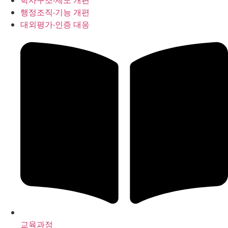
학사구조‧제도 개편
행정조직‧기능 개편
대외평가‧인증 대응
교육과정