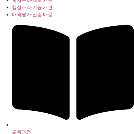
학사구조‧제도 개편
행정조직‧기능 개편
대외평가‧인증 대응
교육과정