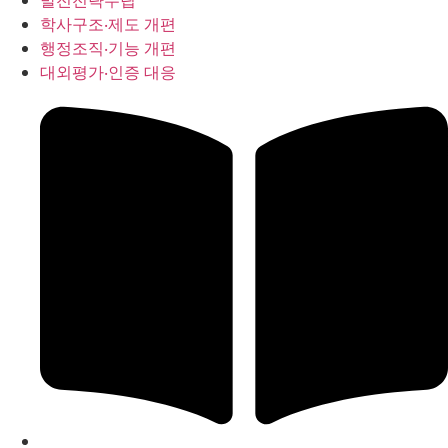
발전전략수립
학사구조‧제도 개편
행정조직‧기능 개편
대외평가‧인증 대응