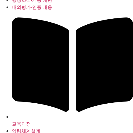
행정조직‧기능 개편
대외평가‧인증 대응
교육과정
역량체계설계