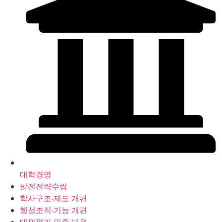
대학경영
발전전략수립
학사구조‧제도 개편
행정조직‧기능 개편