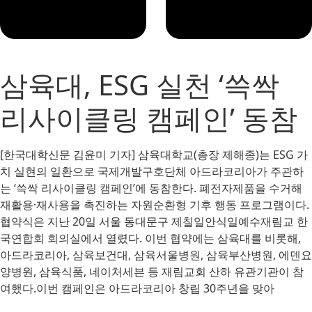
삼육대, ESG 실천 ‘쓱싹
리사이클링 캠페인’ 동참
[한국대학신문 김윤미 기자] 삼육대학교(총장 제해종)는 ESG 가
치 실현의 일환으로 국제개발구호단체 아드라코리아가 주관하
는 ‘쓱싹 리사이클링 캠페인’에 동참한다. 폐전자제품을 수거해
재활용·재사용을 촉진하는 자원순환형 기후 행동 프로그램이다.
협약식은 지난 20일 서울 동대문구 제칠일안식일예수재림교 한
국연합회 회의실에서 열렸다. 이번 협약에는 삼육대를 비롯해,
아드라코리아, 삼육보건대, 삼육서울병원, 삼육부산병원, 에덴요
양병원, 삼육식품, 네이처세븐 등 재림교회 산하 유관기관이 참
여했다.이번 캠페인은 아드라코리아 창립 30주년을 맞아