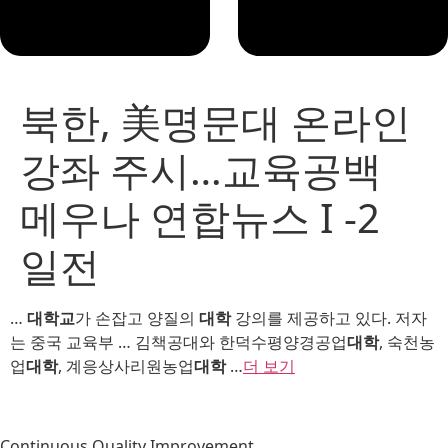
북한, 美명문대 온라인
강좌 주시…교육공백
메우나 연합뉴스 I -2
일전
…
대학교
가 손잡고 양질의
대학
강의를 제공하고 있다. 저자
는 중국 교육부 … 김책공대와 한덕수평양경공업
대학
, 숙천농
업
대학
, 계응상사리원농업
대학
…
더 보기
Continuous Quality Improvement