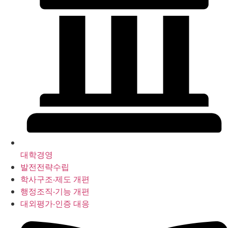
대학경영
발전전략수립
학사구조‧제도 개편
행정조직‧기능 개편
대외평가‧인증 대응