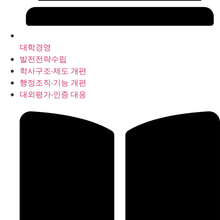
대학경영
발전전략수립
학사구조‧제도 개편
행정조직‧기능 개편
대외평가‧인증 대응