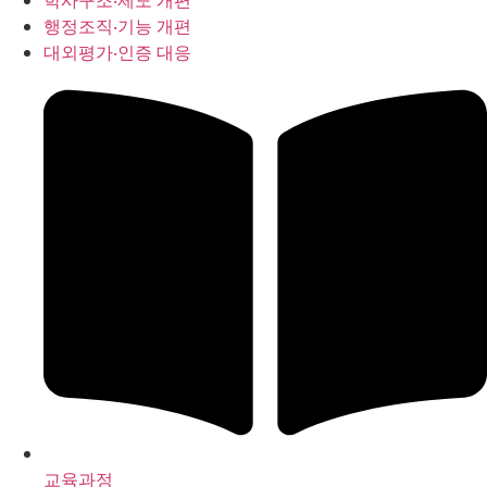
학사구조‧제도 개편
행정조직‧기능 개편
대외평가‧인증 대응
교육과정