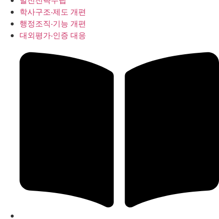
발전전략수립
학사구조‧제도 개편
행정조직‧기능 개편
대외평가‧인증 대응